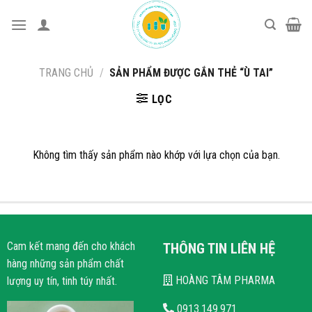
Bỏ
qua
nội
dung
TRANG CHỦ
/
SẢN PHẨM ĐƯỢC GẮN THẺ “Ù TAI”
LỌC
Không tìm thấy sản phẩm nào khớp với lựa chọn của bạn.
Cam kết mang đến cho khách
THÔNG TIN LIÊN HỆ
hàng những sản phẩm chất
HOÀNG TÂM PHARMA
lượng uy tín, tinh túy nhất.
0913.149.971