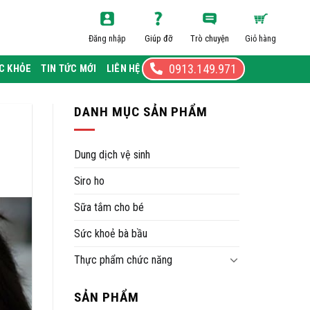
Đăng nhập
Giúp đỡ
Trò chuyện
Giỏ hàng
0913.149.971
C KHỎE
TIN TỨC MỚI
LIÊN HỆ
DANH MỤC SẢN PHẨM
Dung dịch vệ sinh
Siro ho
Sữa tắm cho bé
Sức khoẻ bà bầu
Thực phẩm chức năng
SẢN PHẨM