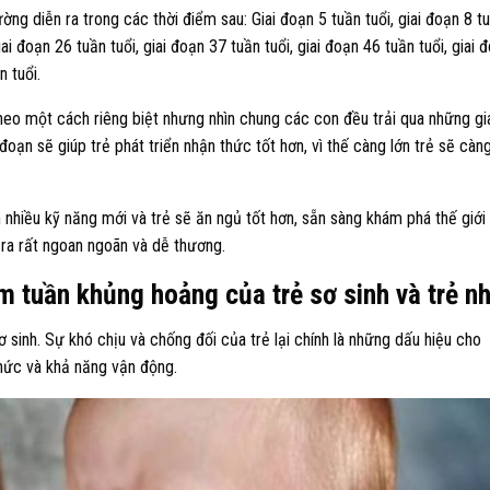
ng diễn ra trong các thời điểm sau: Giai đoạn 5 tuần tuổi, giai đoạn 8 t
giai đoạn 26 tuần tuổi, giai đoạn 37 tuần tuổi, giai đoạn 46 tuần tuổi, giai 
n tuổi.
theo một cách riêng biệt nhưng nhìn chung các con đều trải qua những gi
 đoạn sẽ giúp trẻ phát triển nhận thức tốt hơn, vì thế càng lớn trẻ sẽ càn
hiều kỹ năng mới và trẻ sẽ ăn ngủ tốt hơn, sẵn sàng khám phá thế giới
ra rất ngoan ngoãn và dễ thương.
m tuần khủng hoảng của trẻ sơ sinh và trẻ n
sinh. Sự khó chịu và chống đối của trẻ lại chính là những dấu hiệu cho
 thức và khả năng vận động.