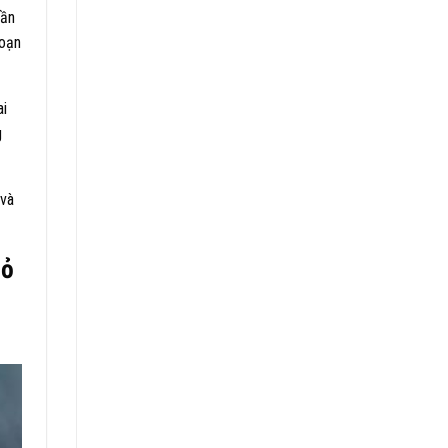
uần
đoạn
ai
g
 và
hỏ