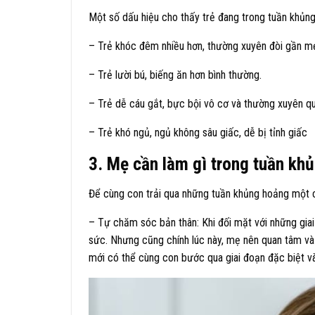
Một số dấu hiệu cho thấy trẻ đang trong tuần khủn
– Trẻ khóc đêm nhiều hơn, thường xuyên đòi gần m
– Trẻ lười bú, biếng ăn hơn bình thường.
– Trẻ dễ cáu gắt, bực bội vô cơ và thường xuyên q
– Trẻ khó ngủ, ngủ không sâu giấc, dễ bị tỉnh giấc
3. Mẹ cần làm gì trong tuần kh
Để cùng con trải qua những tuần khủng hoảng một c
– Tự chăm sóc bản thân: Khi đối mặt với những gia
sức. Nhưng cũng chính lúc này, mẹ nên quan tâm và 
mới có thể cùng con bước qua giai đoạn đặc biệt và