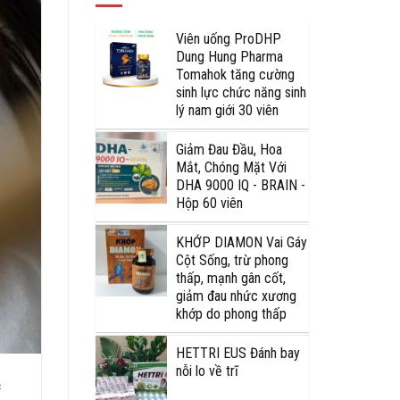
Viên uống ProDHP
Dung Hung Pharma
Tomahok tăng cường
sinh lực chức năng sinh
lý nam giới 30 viên
Giảm Đau Đầu, Hoa
Mắt, Chóng Mặt Với
DHA 9000 IQ - BRAIN -
Hộp 60 viên
KHỚP DIAMON Vai Gáy
Cột Sống, trừ phong
thấp, mạnh gân cốt,
giảm đau nhức xương
khớp do phong thấp
HETTRI EUS Đánh bay
nỗi lo về trĩ
c