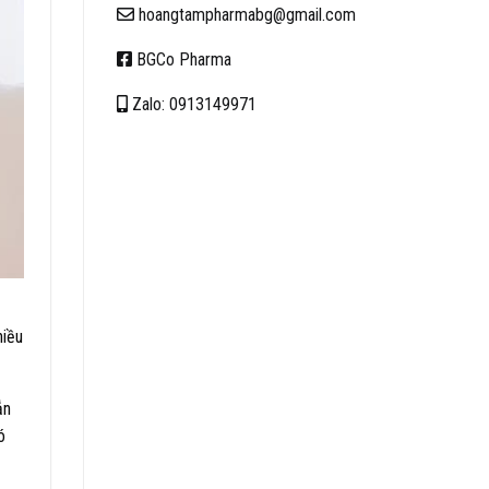
hoangtampharmabg@gmail.com
BGCo Pharma
Zalo: 0913149971
hiều
ẳn
ó